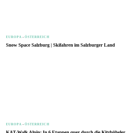
EUROPA
-
ÖSTERREICH
Snow Space Salzburg | Skifahren im Salzburger Land
EUROPA
-
ÖSTERREICH
KAT-Walk Alpin: In 6 Etappen quer durch die Kitzbüheler