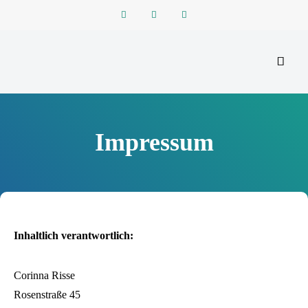
Reiseblog zu Reisen in der ganzen Welt
REISEFUNKEN
Impressum
Inhaltlich verantwortlich:
Corinna Risse
Rosenstraße 45