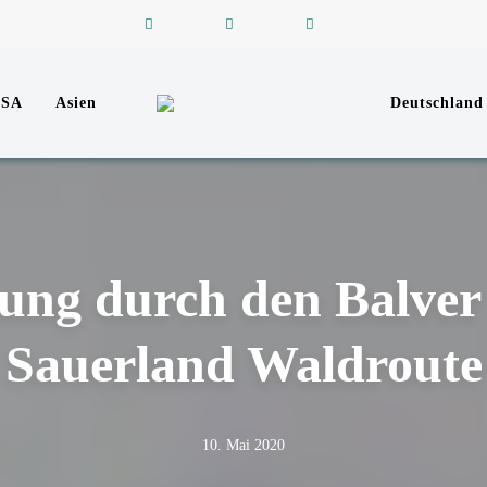
USA
Asien
Deutschland
Reiseblog zu Reisen in der ganzen Welt
REISEFUNKEN
ng durch den Balver 
Sauerland Waldroute
10. Mai 2020