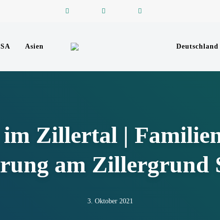
USA
Asien
Deutschland
Reiseblog zu Reisen in der ganzen Welt
REISEFUNKEN
 im Zillertal | Familie
ung am Zillergrund 
3. Oktober 2021