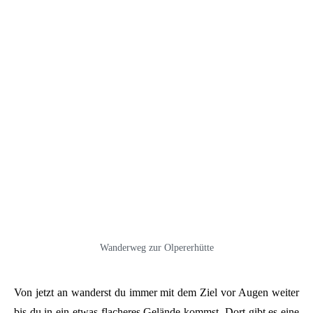
Wanderweg zur Olpererhütte
Von jetzt an wanderst du immer mit dem Ziel vor Augen weiter
bis du in ein etwas flacheres Gelände kommst. Dort gibt es eine