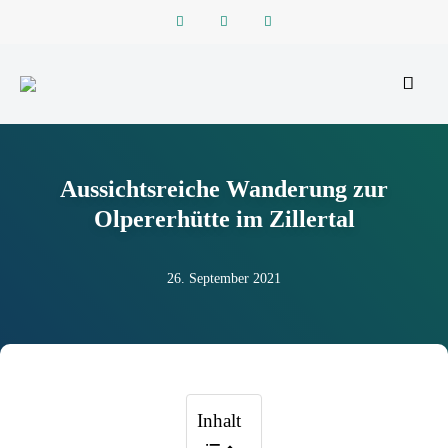
Reiseblog zu Reisen in der ganzen Welt
REISEFUNKEN
Aussichtsreiche Wanderung zur
Olpererhütte im Zillertal
26. September 2021
Inhalt